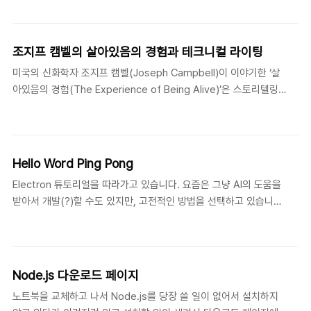
memory. 20세기 초에 중국에서 활동한 선교사가 쓴 책을 통해 처
Plain English Handbook..
음 영어로 번역되었다고 합니다. 아서 헨리 스미스(Arthur H.
Smith)의 책 'Proverbs and Common Sayings from the
조지프 캠벨의 살아있음의 경험과 테크니컬 라이팅
Chinese'에 쓰인 표현은 아래와 같습니다. 아마 이 문장이 간단하게
미국의 신화학자 조지프 캠벨(Joseph Campbell)이 이야기한 ‘살
줄어들면서 '실용주의 프로그래머'에 인용된 영문 표현이 된 것 같습
아있음의 경험(The Experience of Being Alive)’은 스토리텔링
니다. The palest ink is better than the most capricious
에 있어서 아주 중요한 요소로 언급되곤 합니다. 하지만 스토리 중심
memory 중국에서 사용하..
의 이야기와 다르게 테크니컬 라이팅은 이 개념이 큰 도움이 되지 않
을까 해서 구글 AI와 이야기(?)하다가 좋은 조언을 남겨주어서 이를
옮겨보고자 합니다.물론 일반적인 테크니컬 라이팅의 기본에 조셉
Hello Word Ping Pong
캠벨을 살짝 맞추어놓은 것 같은 느낌이 없지는 않지만, 누군가에게
Electron 튜토리얼을 따라가고 있습니다. 요즘은 그냥 AI의 도움을
테크니컬 라이팅을 이야기할 때 설명하기에는 나쁘지 않을 것 같네
받아서 개발(?)할 수도 있지만, 고전적인 방법을 선택하고 있습니
요. 조지프 캠벨의 '신화의 힘'에서 다루는 개념인데, 이 책은 현재 일
다.https://www.electronjs.org/docs/latest/tutorial/tutorial-
시 품절 상태입니다(2020년 출간인데, 출판사 사정 때문인 것 같기
preload#communicating-between-processes 아직은 시작
도 하고. 중고 서점을..
단계라 큰 어려움 없이 따라가고 있었는데 Communicating
between processes라는 단계에서 지정한 텍스트("pong")가
Node.js 다운로드 페이지
표시되지 않고 있습니다. 혹, 코드 실수가 있었나 살펴보긴 했는데,
노트북을 교체하고 나서 Node.js를 당장 쓸 일이 없어서 설치하지
코드 실수는 아닌 것 같구요. 이것저것 살펴보다가 결국에는