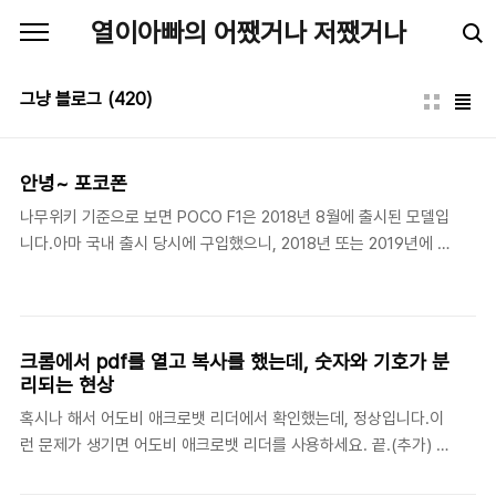
본문 바로가기
열이아빠의 어쨌거나 저쨌거나
그냥 블로그
(420)
안녕~ 포코폰
나무위키 기준으로 보면 POCO F1은 2018년 8월에 출시된 모델입
니다.아마 국내 출시 당시에 구입했으니, 2018년 또는 2019년에 구
입했을 겁니다.10년을 채우고 싶었지만, 아쉽게도 이런저런 이유로
떠나보내게 되었습니다. - 64GB 메모리어느 순간 특별히 큰 용량의
파일을 사용하지도 않고 사진 같은 것은 SD 카드에서 저장하는데,
64GB 메모리가 모자라더라구요. 저녁에 캐시 지우고 뭐 이렇게 저
크롬에서 pdf를 열고 복사를 했는데, 숫자와 기호가 분
렇게 해놓아도 다음날 되면 다시 용량 부족 알림이 뜹니다. 요즘 앱
리되는 현상
들이 기본적으로 사용하는 용량이 커진 탓도 있습니다. - 안드로이드
혹시나 해서 어도비 애크로뱃 리더에서 확인했는데, 정상입니다.이
11 미지원사용하던 앱 중에서는 CGV 앱이 개편하면서 안드로이드
런 문제가 생기면 어도비 애크로뱃 리더를 사용하세요. 끝.(추가) 어
11 이상부터 지원으로 바뀌었습니다. 그냥 웹에서 하면 되긴 하는데,
도비 애크로뱃 리더에서도 같은 문제가 생기는 텍스트가 있네요. 좀
포토티켓 같은 기능은 웹에서 지원..