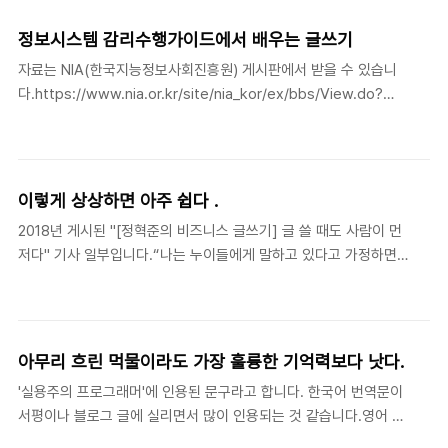
더 나을 뿐 완벽하지는 않다는 ㅠㅠChatGPT에게 물어보니 PDF 문
서의 구조 때문에 생기는 문제라고 합니다. PDF는 원래 “문서”가 아
정보시스템 감리수행가이드에서 배우는 글쓰기
니라 글자와 좌표를 찍어 놓은 그림에 가까운 구조입니다.그래서 텍
자료는 NIA(한국지능정보사회진흥원) 게시판에서 받을 수 있습니
스트를 복사할 때는 내부적으로 "좌표에 있는 글자들을 사람이 읽는
다.https://www.nia.or.kr/site/nia_kor/ex/bbs/View.do?
순서대로 재조합"하는 과정이 필요하니다. 예를 들어 "있고, (3자에
cbIdx=99860&bcIdx=24365&parentSeq=24365 내용 중
게)"라는 표현이 있다고 할 때 내부적으로 좌표값은 아래와 같이 지
75페이지 "2. 감리계획서 및 감리보고서 작성 원칙"에 보고서를 작
정됩니다.(실제로는 좀 더 복잡한 구조로 저장이 됩니다).(100,
성하는 원칙과 정확한 글쓰기에 대한 설명이 포함되어 있습니다. 공
500) → "있고"(130, 498) → ..
문서 작성 원칙 등의 문서를 참고한 것이라고는 하지만, 정보시스템
이렇게 상상하면 아주 쉽다 .
이라는 환경에 맞게 예문과 설명을 추가했으니, IT 분야에서 기술 문
2018년 게시된 "[정혁준의 비즈니스 글쓰기] 글 쓸 때도 사람이 먼
서를 작성할 때 참고할만한 내용입니다. 문서의 특성상 명확하지 않
저다" 기사 일부입니다.“나는 누이들에게 말하고 있다고 가정하면서
은 내용으로 작성된 경우 분쟁이 생길 수 있습니다. 프로젝트 규모에
버크셔해서웨이 연례 보고서를 작성한다 . 이렇게 상상하면 아주 쉽
따라 감리 비용은 억대가 넘어가는 경우도 많아 감리보고서의 중요
다 . 내 누이들은 대단히 명석하지만 재무나 회계 분야는 잘 알지 못
성은 더 말할 필..
한다 . 쉽게 쓴 내용은 이해할 수 있지만 전문용어가 나오면 어리둥
절해질 것이다 . 그래서 나는 누이들이 알고 싶어 할 정보를 전달하
아무리 흐린 먹물이라도 가장 훌륭한 기억력보다 낫다.
는 것을 목표로 보고서를 쓴다 . 내게는 셰익스피어처럼 글을 써야
'실용주의 프로그래머'에 인용된 문구라고 합니다. 한국어 번역문이
할 이유가 전혀 없다 . 오로지 상대방이 원하는 정보를 주고자 하는
서평이나 블로그 글에 실리면서 많이 인용되는 것 같습니다.영어 원
진실한 열망만이 필요할 뿐이다 .”‘투자의 달인’이라는 워런 버핏 버
문은 아래와 같습니다.The palest ink is better than the best
크셔해서웨이 회장이 미국증권거래위원회(SEC)가 1998년 펴낸 (A