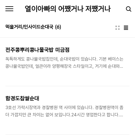
본문 바로가기
열이아빠의 어쨌거나 저쨌거나
먹을거리/인사이드순대국
(6)
전주콩뿌리콩나물국밥 미금점
독특하게도 콩나물국밥집인데, 순대국밥이 있습니다. 기본 베이스는
콩나물국밥인데, 얼큰이라 양평해장국 스타일이고, 거기에 순대와
고기가 들어갑니다. 큰 기대는 없었는데, 그냥 소주를 부르는 맛이네
요.물론 순대 자체의 퀄리티는 형편없습니다. 맛은 뭐 그냥 그저. 다
만 고기는 괜찮습니다.역시 독특하게 순대정식 메뉴가 있는데, 수육
이나 순대가 나오는 것이 아니라 돈까스가 나옵니다.주문 단말기에
함경도찹쌀순대
순대정식이 없어서 물어보니, 그냥 순대국밥이랑 돈까스 주문하면
3호선 가락시장역과 경찰병원 역 사이에 있습니다. 경찰병원역이 좀
된다고 하네요. 이건 뭐~~ 한 가지 아쉬운 건 반찬입니다. 아무래도
더 가깝지만 큰 차이는 없어 보입니다.24시간 영업한다고 합니다.
다양한 메뉴를 판매하는 곳이라 어쩔 수 없죠.
이전에 24시간 영업하던 곳들이 코로나 시절을 지나면서 야간 영업
https://naver.me/52Rp5GNJ 네이버지도전주콩뿌리콩나물국밥
이 없어지긴 했는데, 이곳은 지금도 24시간입니다. 평일(목요일) 점
미금점map.naver.com