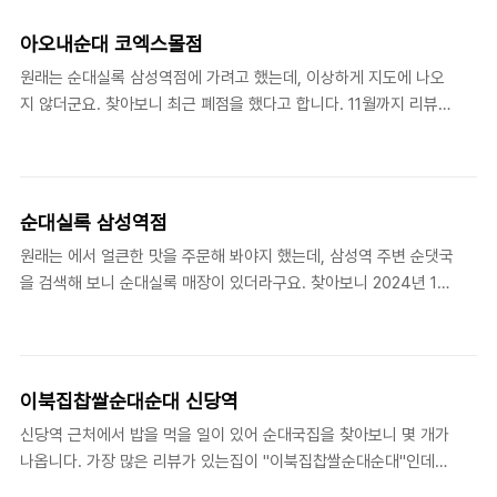
심시간에 방문했는데, 약간의 웨이팅이 있습니다. 독특하게 웨이팅
라인이 식당 안쪽부터 시작됩니다. 계산대를 중심으로 출입구로 늘
아오내순대 코엑스몰점
어지는 라인입니다. 식당 안쪽 웨이팅 기준으로 대략 15명 정도 서있
원래는 순대실록 삼성역점에 가려고 했는데, 이상하게 지도에 나오
는데, 줄이 빠지는 것은 5-10분 정도입니다. 보기보다 좌석이 많아
지 않더군요. 찾아보니 최근 폐점을 했다고 합니다. 11월까지 리뷰가
서 빨리 빠집니다. 식당 안쪽 웨이팅만 있다면 기다리는 것도 나쁘지
있는 걸 보면 11월에서 12월 사이에 폐점을 한 것 같네요. 점심에 웨
않습니다. 그리고 1명이나 2명은 더 빨리 좌석이 납니다. 그래서 줄
이팅이 항상 있을 만큼 나쁘지 않았는데, 주말이나 저녁까지 그 분위
을 서 있다가 1명이요, 2명이요~라고 부르면 재..
기를 이어가지 못했나 보네요. 아니면 다른 사정이 있을 수도 있고.
하여간 그래서 다른 순대국밥집을 찾아보았는데, 올해 오픈한 곳이
순대실록 삼성역점
있다고 해서 찾아보았습니다. 아오내순대 코엑스몰점이구요. 평일
원래는 에서 얼큰한 맛을 주문해 봐야지 했는데, 삼성역 주변 순댓국
점심에도 웨이팅이 있다고 하네요. 웨이팅을 하더라도 한 번 가보자
을 검색해 보니 순대실록 매장이 있더라구요. 찾아보니 2024년 1월
해서 찾아갔습니다. 꽤 이른 시간에 도착했음에도 웨이팅이 있었습
에 오픈했다고 합니다.전통 순댓국을 먹으려고 했는데 주문하면서
니다. 6팀 정도 웨이팅이 있었고, 20분 정도 기다린 것 같네요. 아오
실수로(?) 특을 선택했습니다. 좀 애매한게 작년에 올라온 게시물을
내순댓국이 메인 메뉴인데, 뭔가 얼큰한 게 먹고..
보면 11000원, 12000원 정도였는데, 14000원이더라구요. 살짝 비
싸긴 하지만 순댓국은 역시 "특"이죠. 점심시간에 갔는데 거의 만석
이북집찹쌀순대순대 신당역
입니다. 삼성역점은 2인 좌석이 많이 있어서 둘이 가거나 혼자 갈때
신당역 근처에서 밥을 먹을 일이 있어 순대국집을 찾아보니 몇 개가
편하게 먹을 수 있습니다. 찬은 어디나 기본입니다. 쌈장처럼 보이는
나옵니다. 가장 많은 리뷰가 있는집이 "이북집찹쌀순대순대"인데요.
것이 시중에 달달한 쌈장은 아니고, 뭔가 진하고 거친 질감을 가지고
뭔가 체인점 같아서 망설이다가 신당역이 본점같아(정확하지는 않습
있습니다. 수저 세트도 뭔가 대접받는 느낌. "특"을 주문했을 때 이