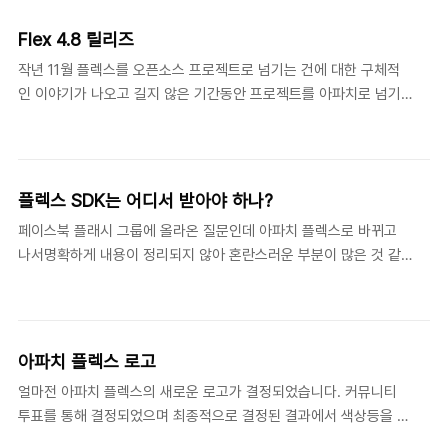
새로운 버전이 나왔지만 설치를 어떻게 하지 혼란스러워하는 개발자
들이 많은지최근 다양한 IDE에 설치할 수 있는 인스톨러를 별도로
Flex 4.8 릴리즈
만들어서 배포하고 있습니
작년 11월 플렉스를 오픈소스 프로젝트로 넘기는 건에 대한 구체적
다.http://incubator.apache.org/flex/installer.html그리고 한
인 이야기가 나오고 길지 않은 기간동안 프로젝트를 아파치로 넘기
가지 더.아파치 플렉스는 아직 아파치 정식 프로젝트(top-level
고 새로운 버전까지 만들어내는 멋진 성과를 만들었군요.사실 작년
project)가 아닙니다. 인큐베이터 단계를 졸업(?)해야 정식 프로젝
11월에만 해도 긍정적으로 보지는 못했습니다. 2011/11/13 - [인사
트가 될 수 있습니다.ht..
이드RIA/인사이드플렉스] - 희망적인지 못한 Flex 오픈소스 이야기
초기에는 어도비의 입장이 모호했고 갑작스런 결정이라 많은 개발자
플렉스 SDK는 어디서 받아야 하나?
들이 실망을 한 것도 사실입니다. 하지만 커뮤니티의 이름으로 새로
페이스북 플래시 그룹에 올라온 질문인데 아파치 플렉스로 바뀌고
운 버전이 나왔고 compatible with the Adobe Flex SDK
나서명확하게 내용이 정리되지 않아 혼란스러운 부분이 많은 것 같
version 4.6.0 이라는 말처럼 이전 버전을 그대로 수용하면서 이어
더군요.플렉스가 아파치 재단에 넘어갔다는데 아직 어도비에서 플렉
나갈 수 있다는 점에서 환영할만한 일입니다. 이제 플렉스 SDK는 어
스 SDK를 다운로드 받아야 하는지몇가지 궁금한 내용을 살짝 정리
도비가 아닌 아파치 플렉스..
해봅니다. 1. 최신 플렉스 SDK 는 ?- 현재 최신 SDK는 4.6 입니다.
해당 SDK는 아래 주소에서 받을 수 있습니
아파치 플렉스 로고
다.http://www.adobe.com/devnet/flex/flex-sdk-
얼마전 아파치 플렉스의 새로운 로고가 결정되었습니다. 커뮤니티
download.html 2. 최신 플렉스 빌더는 ?- 플렉스 빌더는 오픈소스
투표를 통해 결정되었으며 최종적으로 결정된 결과에서 색상등을 결
가 아닙니다. 여전히 어도비에서 판매되는 제품이고 CS6 패키지에
정하는 투표가 또 진행되었습니다. 로고를 결정하는 짧은 기간동안
도 4.6 버전이 포함되어 있습니다.- 빌더에 대한 정보는 아래에서