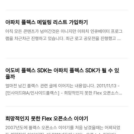
새로운 커뮤니티의 품에 안긴 플렉스가 어떤 방향으로 흘러갈지 살
확인할 수 있습니다.http://www.adobe..
짝 엿볼 수 있는 기회였습니다. 모든 진행과정은 투명하게 공개되고
의사결정된 내용이 바로 반영되는 프로세스는 상용 제품을 쓰던 경
아파치 플렉스 메일링 리스트 가입하기
험과는 사뭇 다른 것이었습니다. 이제 아파치 플렉스 사이트에 가면
아직 모든 콘텐츠가 넘어간것은 아니지만 아파치 인큐베이터 프로그
새로운 로고를 만나볼 수 있습니다.
램을 차근차근 진행하고 있습니다. 최근 로고 공모전을 진행했고 현
http://incubator.apache.org/flex/ 매크로미디어 시절부터 Fx
재 투표를 진행중입니다. 이제 어도비처럼 친절하게 공지를 해주거
라는 약자로 표현되었던 로고가 새로운 모습으로 등장했다는 것에
나 고객 대상으로 안내를 해주는 시스템은 없습니다. 모든 과정은 메
남다른 느낌이네요.
일링 리스트에서 진행되고 공개가 됩니다. 앞으로 소스 커밋도 메일
링리스트를 통해 전달될겁니다. 그래서 아파치 플렉스에서 무슨 일
어도비 플렉스 SDK는 아파치 플렉스 SDK가 될 수 있
이 일어나고 있지라는 것은 메일링리스트에서 가장 빠르게 확인할
을까
수 있습니다. 메일링리스트에 대한 안내는 아래 링크를 참고하세요.
얼마전 남긴 플렉스 관련 글에 이어지는 내용입니다. 2011/11/13 -
http://incubator.apache.org/flex/mailing-lists.html 그 중에
[인사이드RIA/인사이드플렉스] - 희망적인지 못한 Flex 오픈소스
서 Development Mailing List 에 가입하는 방법을 알아보겠습니
이야기 플렉스 팀에서 추가적인 글을 올렸습니다.
다. 먼저 flex-d..
http://blogs.adobe.com/flex/2011/11/your-questions-
about-flex.html 댓글을 통해 개발자들이 궁금해하는 내용을 좀
희망적인지 못한 Flex 오픈소스 이야기
더 구체적으로 정리했네요. - 오픈소스 아파치 소프트웨어 재단
2007년도에 플렉스 오픈소스 이야기를 처음 남겼을때는 어찌되었
(ASF)에 인큐베이팅을 준비하고 있다고 합니다. 일단 준비하고 있