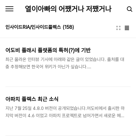
본문 바로가기
열이아빠의 어쨌거나 저쨌거나
인사이드RIA/인사이드플렉스
(158)
어도비 플래시 플랫폼의 특허(?)에 기반
최근 올라온 인터뷰 기사에 아래와 같은 글이 있었습니다. 출처를 대
충 추정해보면 한국어 위키가 아닌가 싶습니다.
topclass.chosun.com/topp/view.asp?
Idx=635&Newsnumb=202011635&ctcd=C37 ...프리랜서로
모 대기업 프로젝트에 참여하고 있었는데, 리치 인터넷 애플리케이
션 기술 분야의 대세였던 Adobe의 Flex(어도비 플래시 플랫폼의
아파치 플렉스 최근 소식
특허에 기반을 둔 리치 인터넷 애플리케이션의 개발과 배포를 위해
지난 7월 25일 4.8.0 버전이 공개되었습니다.어도비에서 출시한 마
어도비가 발표한 기술을 한 데 모아둔 것)에 결함이 있는 걸 발견하
지막 버전이 4.6 이었고 아파치 프로젝트로 넘어가면서 새로운 메이
게 되었습니다... 크게 문제는 없지만 "특허"라는 표현이 뭔가 좀 걸
저 버전으로 나올것이라는 이야기도 나왔지만 4.8.0을 선택했
립니다. 아마도 ( ) 안에 있는 표현은 인터뷰어나 편집자가 추가한 것
죠.https://blogs.apache.org/flex/entry/apache_flex_4_8_0
같구요. 그 과정에서 한국어 위키 문구를 인용했겠죠. ..