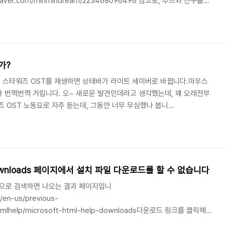
g.naver.com/minmindream/223468096496 참고로, 주드와 친구들이
다.- 윌럼: 발코니에 나가니 10월인데도 티셔츠와 반바지만 입고 바깥에
 건너편에 보였다. 윌럼이 손을 들어 인사했지만, 남자는 인사하지 않았
 아코디언도어를 열었다 닫았다 하고 있다가, 윌럼이 들어오자 말했다. “여
맬컴: 하..
가?
 스타워즈 OST를 재생하면 상태바가 라이트 세이버로 바뀝니다.마우스
 번쩍번쩍 거립니다. 오~ 새로운 발견인데라고 생각했는데, 꽤 오래전부
즈 OST 노동요로 자주 듣는데, 그동안 너무 무심했나 봅니
StarWars/comments/n4og4c/spotify_has_4_new_lightsaber_progr
있는 것 같습니다.
p Downloads 페이지에서 설치 파일 다운로드를 할 수 없습니다
hop으로 검색하면 나오는 결과 페이지입니
m/en-us/previous-
htmlhelp/microsoft-html-help-downloads다운로드 링크를 클릭해
 받을 수 없습니다. 당황하지 않고 구글 검색 결과에서 두 번째 항목을 확인