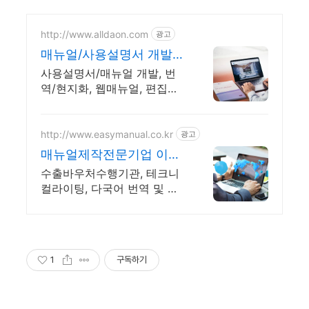
http://www.alldaon.com
광고
매뉴얼/사용설명서 개발
다온
사용설명서/매뉴얼 개발, 번
역/현지화, 웹매뉴얼, 편집디
자인
http://www.easymanual.co.kr
광고
매뉴얼제작전문기업 이지
매뉴얼 수출바우처 수행기
수출바우처수행기관, 테크니
관
컬라이팅, 다국어 번역 및 편
집, 웹매뉴얼 제작, 인쇄
1
구독하기