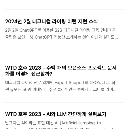
다. 접근성에 대한 인식을 높이기 위해 리소스도 마련하고 교육도 하
을 받고 이를 컨트롤하기에 적당한 숫자라고 합니다. 현재 제품은 5
고 워크숍도 진행합니다. 접근성에 대한 인식을 개선하기 위해서 사
가지 분류로 구분할 수 있습니다. 라이브러리, 에이전트, 클라우..
용자에게 공감할 수 있는 몇몇 장치를 준비했습니다. 예를 들어 접근
2024년 2월 테크니컬 라이팅 이런 저런 소식
성을 지원하지 않는 웹페이지와 지원하는 웹페이지 데모를 준비해
2월 2일 ChatGPT를 이용한 B2B 테크니컬 라이팅 교육 안내 커리
놓고 워크숍에 참석한 스탭이 스크린 리더를 통해 실제 사용자가 어
큘럼은 보면 그냥 ChatGPT 기능만 소개하는 것이 아닌가 싶기도
떤 식으로 경험하게 되는지를 직접적으로 느낄 수 있게 했습니다. 접
한데 실제 사례가 어느 정도 개입될지 궁금하네요.
근성에 대해 학생들이 직접 체험하고 조사한 것을 영상 자료로 만들
https://blog.naver.com/ja4308/223341022265 [2024년 공
기도 했습니다.
개교육]ChatGPT를 이용한 B2B 테크니컬 라이팅 교육 안내 국내
https://lx.uts.edu.au/blog/2021/04/07/students-explain-
유일 B2B 테크니컬 라이팅 기업 DND 안녕하세요. B2B 테크니컬
digital-ac..
WTD 호주 2023 - 수백 개의 오픈소스 프로젝트 문서
커뮤니케이션 컨설팅 및 교육 ... blog.naver.com 2월 8일 부산대
화를 어떻게 접근할까?
맞춤법 검사기 개발자 권혁철 교수님이 올해 3월 정년 퇴임을 하신
테크니컬 라이팅 전문 업체인 Expert Support의 CEO입니다. 직
다고 합니다. 퇴임 후에는 시스템 개발에 전념할 수 있을 거라고 하
원 규모는 50명 이내인데 주로 클라이언트 쪽에서 테크니컬 라이터
시네요(그동안은 수업도 해야 하니 시간이 부족하셨다고 ^^) 부산일
프리랜서를 채용해서 프로젝트를 진행하다가 문제가 생기면 연락한
보와의 짧은 인..
다고 하네요. 최근 클라이언트는 리눅스 재단
(https://www.linuxfoundation.org/), Cloud Native
WTD 호주 2023 - AI와 LLM 간단하게 살펴보기
Computing Foundation (CNCF) 등이라고 합니다. 오늘 세션에
발표자는 AI이라는 표현 대신 AJ(Artificial Jumping-to-
서 이야기하고자 하는 프로젝트는 CNCF입니다. 이 프로젝트는 약