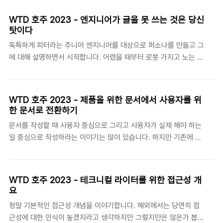
니컬 라이터가 되기 위한 경로가 그만큼 많은 것이죠. 박물관에서 테
니다. 그래서 이를 인정하고 겸손한 마음을 가져야 한..
크니컬 라이터는 전시물을 분류하고 이에 대한 기록을 남기고 데이
WTD 호주 2023 - 엔지니어가 글을 못 쓰는 것은 당신
터를 관리하는 등의 일을 한다고 합니다. 그래서 하는 일은 일반적인
탓이다
테크니컬 라이터가 하는 일과 크게 다르지 않습니다. 감사(Audit) -
독특하게 피터라는 주니어 엔지니어를 대상으로 퍼소나를 만들고 그
작업 대상을 선별하고 우선순위를 정하세요. - 감사 도중에 바로 고
에 대해 설명하면서 시작합니다. 어렸을 때부터 로봇 가지고 노는 것
칠 수도 있지만 작업은 나중에 하세요. 그렇지 않으면 감사 작업을
을 좋아했는데 학교에서는 에세이 수업을 무척 어려워했습니다. 엔
마치지 못할 겁니다. 컨트롤(Control) 이 부분은 3가지를 왜 비교해
지니어로 취업을 해서 요구사항을 처리해야 했는데 처리된 요구사항
서 설명하는지 잘 이해가~ 뭐 하여간 어떤..
에 대한 문서화(?)를 잘못했다고 합니다. 그래서 성과평가가 좋지 않
WTD 호주 2023 - 제품을 위한 문서에서 사용자를 위
았고 그로 인한 스트레스로 회사를 그만두었다고 하네요(좀 스토리
한 문서로 전환하기
가 이상하게 흘러갑니다). 그리고 여행을 떠났는데 돈이 떨어져 다시
문서를 작성할 때 사용자 중심으로 그리고 사용자가 실제 해야 하는
일을 해야 했다는... 이제 다시 피터 이야기를 다시 살펴봅니다. 첫 번
일 중심으로 작성하라는 이야기는 많이 있습니다. 하지만 기존에 이
째 직장에서 피터는 심리적인 안전을 보장받지 못했습니다. 부족함
미 제품 중심으로 작성한 콘텐츠를 어떻게 작업 중심으로 전환해야
에 대해 비난을 받았고 이런 것들이 쌓이면서 불안함이 되었습니다.
하는지에 대한 경험은 접하기 쉽지 않습니다. 대부분 아예 새로 문서
에이미 에드먼슨(Amy Demonson)의 책 두려움 없는 ..
를 작성하든지 기존 문서는 그대로 유지하고 조금씩만 수정하는 경
WTD 호주 2023 - 테크니컬 라이터를 위한 접근성 개
우가 많기 때문이죠. 때문에 이번 세션의 경험은 새롭고 신선하네요.
요
일하고 있는 곳이 스타트업이기 때문에 테크니컬 라이터이긴 하지만
정말 기본적인 접근성 개념을 이야기합니다. 해외에서는 당연히 접
개발자 커뮤니티를 관리하는 업무도 같이 담당합니다. 커뮤니티 구
근성에 대한 인식이 높겠지라고 생각하지만 그렇지만은 않은가 봅니
성원은 약 2천여 명인데 이 정도 규모는 테크니컬 라이터가 피드백