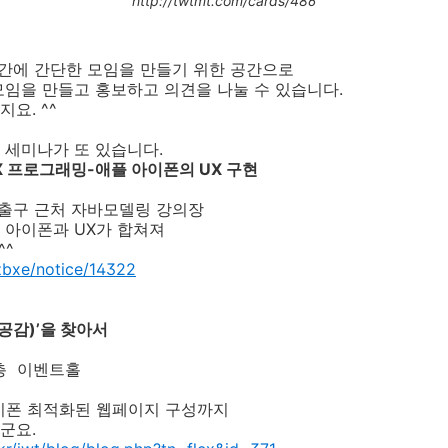
http://twtmt.com/cards/486
자간에 간단한 모임을 만들기 위한 공간으로
임을 만들고 홍보하고 의견을 나눌 수 있습니다.
요. ^^
 세미나가 또 있습니다.
 UX 프로그래밍-애플 아이폰의 UX 구현
번 출구 근처 자바모델링 강의장
 아이폰과 UX가 합쳐져
^^
zbxe/notice/14322
공감)’을 찾아서
3층 이벤트홀
 아이폰 최적화된 웹페이지 구성까지
군요.