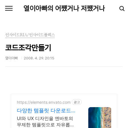
본문 바로가기
열이아빠의 어쨌거나 저쨌거나
인사이드RIA/인사이드플렉스
코드조각만들기
열이아빠
2008. 4. 29. 20:15
https://elements.envato.com
광고
다양한 템플릿 다운로드
트렌드를 이끄는 인기 콘
UI와 UX 디자인을 엔바토의
텐츠
무제한 템플릿으로 자유롭게