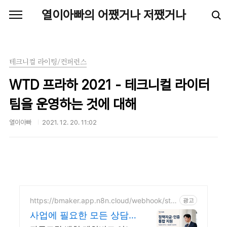
본문 바로가기
열이아빠의 어쨌거나 저쨌거나
테크니컬 라이팅/컨퍼런스
WTD 프라하 2021 - 테크니컬 라이터
팀을 운영하는 것에 대해
열이아빠
2021. 12. 20. 11:02
https://bmaker.app.n8n.cloud/webhook/star
광고
t
사업에 필요한 모든 상담!