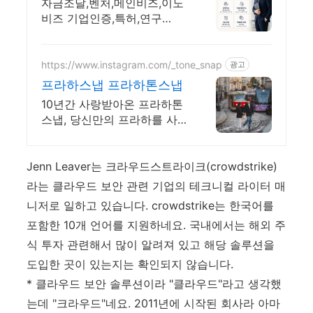
사업자라면 무료 상담 가
자금조달,벤처,메인비즈,이노
능!
비즈 기업인증,특허,연구
소,ISO,세무까지 모든 상담!
https://www.instagram.com/_tone_snap
광고
프라하스냅 프라하톤스냅
10년간 사랑받아온 프라하톤
스냅, 당신만의 프라하를 사
진으로 남겨보세요
Jenn Leaver는 크라우드스트라이크(crowdstrike)
라는 클라우드 보안 관련 기업의 테크니컬 라이터 매
니저로 일하고 있습니다. crowdstrike는 한국어를
포함한 10개 언어를 지원하네요. 국내에서는 해외 주
식 투자 관련해서 많이 알려져 있고 해당 솔루션을
도입한 곳이 있는지는 확인되지 않습니다.
* 클라우드 보안 솔루션이라 "클라우드"라고 생각했
는데 "크라우드"네요. 2011년에 시작된 회사라 아마