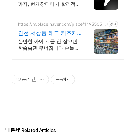
까지, 번개장터에서 합리적으
로 중고거래 하세요 전국 각
지에서 올라오는 전국구 최다
상품 매일 10만 개 이상의 신
https://m.place.naver.com/place/14935057
광고
39
규 상품 업로드
인천 서창동 레고 키즈카
페 AI시대 집중력 창의력
산만한 아이 지금 안 잡으면
필수
학습습관 무너집니다 손놀이
로 반드시 바꿔주세요 집중력
과 창의력을 키울 수 있는 키
즈카페, 부모님도 업무나 휴
식을 취할 수 있어요
공감
구독하기
'내문서'
Related Articles