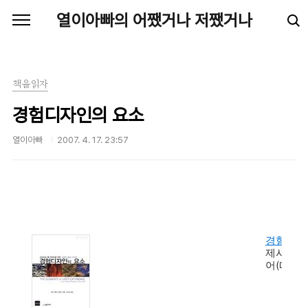
본문 바로가기
열이아빠의 어쨌거나 저쨌거나
책을읽자
경험디자인의 요소
열이아빠
2007. 4. 17. 23:57
경험디자
제시 제임
어(띠앗)