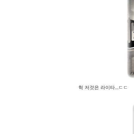
헉 저것은 라이타...ㄷㄷ