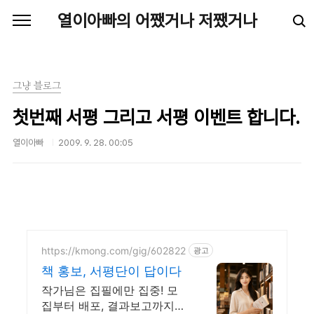
본문 바로가기
열이아빠의 어쨌거나 저쨌거나
그냥 블로그
첫번째 서평 그리고 서평 이벤트 합니다.
열이아빠
2009. 9. 28. 00:05
https://kmong.com/gig/602822
광고
책 홍보, 서평단이 답이다
작가님은 집필에만 집중! 모
집부터 배포, 결과보고까지