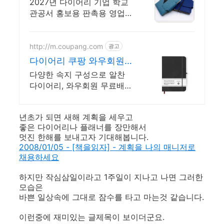
리데이 발주접수중
2027년 다이어리 기업 학교
관공서 홍보용 판촉용 영업용
무료배송 제품다양
http://m.coupang.com
광고
다이어리 쿠팡 와우회원
무제한 무료배송
다양한 속지 구성으로 알찬
다이어리, 와우회원 무료배송
으로 편리하게 만나보세요.
년초가 되면 새해 계획을 세우고
좋은 다이어리나 플래너를 장만해서
멋진 한해를 보내고자 기대해봅니다.
2008/01/05 - [책을읽자] - 계획을 나의 매니저로
채용하세요
하지만 작심삼일이라고 1주일이 지나고 나면 그러한
모습은
바쁜 일상속에 그대로 잠수를 타고 마는것 같습니다.
이런중에 재미있는 글제목이 보이더군요.