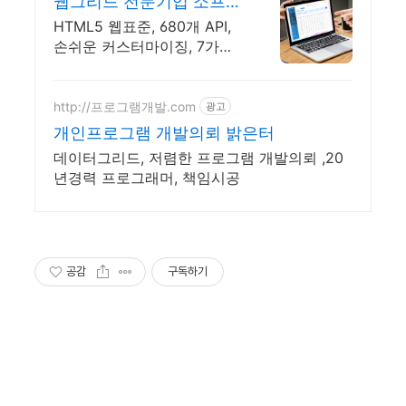
웹그리드 전문기업 소프트
보울
HTML5 웹표준, 680개 API,
손쉬운 커스터마이징, 7가지
옴니채널기술지원
http://프로그램개발.com
광고
개인프로그램 개발의뢰 밝은터
데이터그리드, 저렴한 프로그램 개발의뢰 ,20
년경력 프로그래머, 책임시공
공감
구독하기