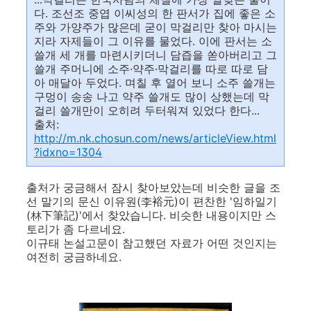
다. 조선조 중엽 이씨성의 한 판서가 집에 좋은 소
주와 가양주가 많은데 굳이 막걸리만 찾아 마시는
지라 자제들이 그 이유를 물었다. 이에 판서는 소
쓸개 세 개를 마련시키더니 담즙을 쏟아버리고 그
쓸개 주머니에 소주·약주·막걸리를 따로 따로 담
아 매달아 두었다. 며칠 후 열어 보니 소주 쓸개는
구멍이 송송 나고 약주 쓸개도 많이 상했는데 막
걸리 쓸개만이 오히려 두터워져 있었다 한다...
출처:
http://m.nk.chosun.com/news/articleView.html
?idxno=1304
출처가 궁금해서 잠시 찾아보았는데 비슷한 글을 조
선 말기의 문신 이유원(李裕元)이 편찬한 '임하일기
(林下筆記)'에서 찾았습니다. 비슷한 내용이지만 스
토리가 좀 다르네요.
이규태 논설고문이 참고했던 자료가 어떤 것인지는
여전히 궁금하네요.