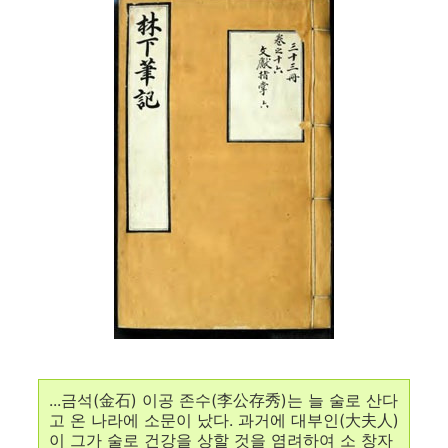
...금석(金石) 이공 존수(李公存秀)는 늘 술로 산다
고 온 나라에 소문이 났다. 과거에 대부인(大夫人)
이 그가 술로 건강을 상할 것을 염려하여 소 창자