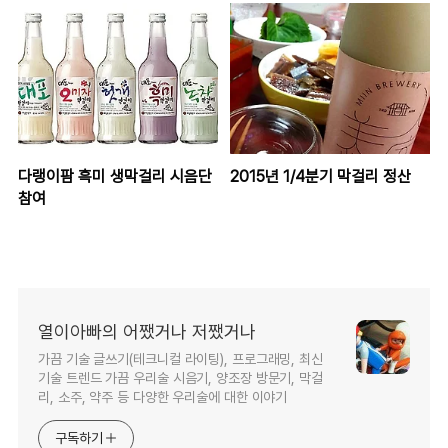
다랭이팜 흑미 생막걸리 시음단
2015년 1/4분기 막걸리 정산
참여
열이아빠의 어쨌거나 저쨌거나
가끔 기술 글쓰기(테크니컬 라이팅), 프로그래밍, 최신
기술 트렌드 가끔 우리술 시음기, 양조장 방문기, 막걸
리, 소주, 약주 등 다양한 우리술에 대한 이야기
구독하기