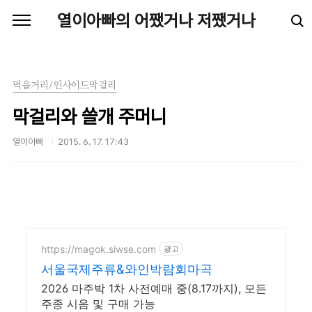
본문 바로가기
열이아빠의 어쨌거나 저쨌거나
먹을거리/인사이드막걸리
막걸리와 쓸개 주머니
열이아빠
2015. 6. 17. 17:43
https://magok.siwse.com
광고
서울국제주류&와인박람회마곡
2026 마주박 1차 사전예매 중(8.17까지), 모든
주종 시음 및 구매 가능