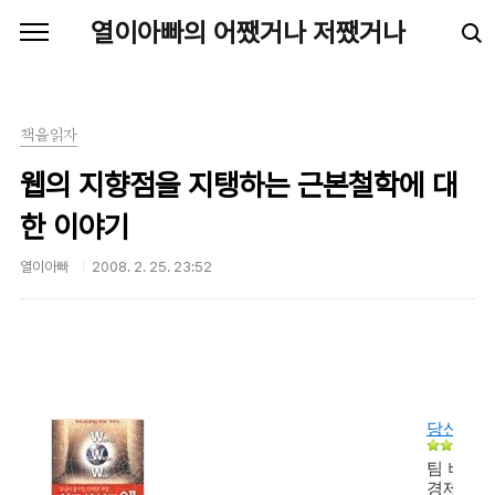
본문 바로가기
열이아빠의 어쨌거나 저쨌거나
책을읽자
웹의 지향점을 지탱하는 근본철학에 대
한 이야기
열이아빠
2008. 2. 25. 23:52
당신이 
팀 버너스
경제신문