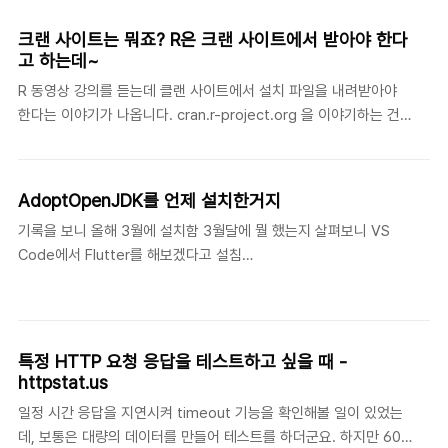
서 다른 내용을 살펴보았는데, 공식적으로 API를 제공하고 있지 않
지만 비공식적으로 열려있는 API를 찾아내서 라이브러리 형태로 배
크랜 사이트는 뭐죠? R은 크랜 사이트에서 받아야 한다
포하는 곳이 있더군요. 그래서 이미 많은 분들이 이용하고 있다는~
고 하는데~
노션 입장에서는 이렇게 열정적으로 개발자들이 접근해오는 것은 나
R 동영상 강의를 듣는데 클랜 사이트에서 설치 파일을 내려받아야
쁘지 않지만, 그만큼 보안에 위협이 될 수 있다는 것이니 빨리 API를
한다는 이야기가 나옵니다. cran.r-project.org 을 이야기하는 건
공개해야 하겠죠 ~ blog.naver.com/nakim02/221994415605
데, 보통 저런 URL인 경우 앞 부분을 사이트 이름(클랜)으로 이야기
[Notion, g..
하지는 않아서 강사가 뭔가 잘못 알고 있는건가 싶었습니다. 계속 불
편했지만 일단 해당 차수를 마치고 찾아보았습니다. 정말 클랜으로
AdoptOpenJDK를 언제 설치한거지
찾을 수가 있는건지? "cran"이라는 키워드로 검색하면 해당 사이트
기록을 보니 올해 3월에 설치함 3월달에 뭘 했는지 살펴보니 VS
가 나옵니다. CRAN이라는 것은 "The Comprehensive R
Code에서 Flutter를 해보겠다고 설침
Archive Network"의 약자이고 독립적인 아카이브 네트워크로 동
koko8829.tistory.com/2088 VS Code에서 Flutter 시작하기
작해서 따로 검색이 되나 봅니다. 설명 역시 따로 CRAN은 뭔지 나
구글에서 가이드 문서를 제공합니다. 안드로이드 스튜디오나 인텔리
와있네요. CRAN is a network of ftp and web servers arou..
제이를 권장하지만, 어떤 텍스트 에디터도 상관은 없다고 하네요. 하
지만, 플러그인을 설치하면 좀 더 쉽게 개발할 수 있다
특정 HTTP 요청 응답을 테스트하고 싶을 때 -
koko8829.tistory.com 아마도 그 즈음에 뭔가 막 설정하고 나서
httpstat.us
안드로이드 스튜디오를 건드릴 일이 없었는데, 안드로이드 스튜디오
일정 시간 응답을 지연시켜 timeout 기능을 확인해볼 일이 있었는
를 업데이트하고 실행했더니 뭔가 JVM 오류가 막 올라옴. 그것보다
데, 보통은 대량의 데이터를 만들어 테스트를 하더군요. 하지만 60
프로세스 상에 저런식으로 프로세스가 막 올라와서 PC를 죽여버림.