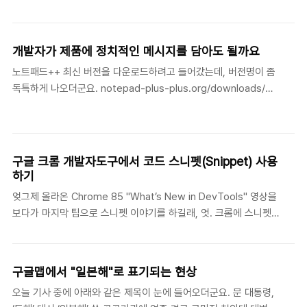
초 이상 응답을 지연시키려면 데이터도 커야하고 네트워크 상황에
아무래도 복잡하게 꼬인 걸 풀어가는 것보다는 관련 설정..
따라 원하는 결과가 나오지 않는 경우가 있어서 뭔가 다른 해결책이
필요했습니다. 검색을 해보니 몇 가지 인위적인 방법이 있는데 그 중
개발자가 제품에 정치적인 메시지를 담아도 될까요
에서도 httpstat.us 라는 사이트는 응답 지연 뿐 아니라 가능한 모
노트패드++ 최신 버전을 다운로드하려고 들어갔는데, 버전명이 좀
든 응답값을 테스트할 수 있습니다. 예를 들어 위에서 이야기한 응답
독특하게 나오더군요. notepad-plus-plus.org/downloads/
지연은 아래와 같이 테스트할 수 있습니다. httpstat.us/200?
Downloads | Notepad++ notepad-plus-plus.org 뭔가 특별
sleep=90000 이렇게 하면 200 코드 응답이 90초 후에 돌아옵니
한 기능이 들어간 건 아니고, 개발자가 정치적인 메시지를 추가한 버
다. timeout을 60초로 설정한 경우에는 응답이 오기 전에
전이라고 합니다. 메시지라고 해도 뭐 제품 정보 페이지에 링크 한줄
timeout 처리가 되겠죠. 사..
들어간 정도입니다. 하지만, 이게 중국 쪽에서는 문제가 되고 있나
구글 크롬 개발자도구에서 코드 스니펫(Snippet) 사용
보군요. 개발자는 이전에도 위구르 등 중국 쪽에 민감한 문제에 대해
하기
이런 식으로 의견을 내고 있다고 합니다.
엊그제 올라온 Chrome 85 "What’s New in DevTools" 영상을
techcrunch.com/2020/08/17/notepad-plus-plus-blocked-
보다가 마지막 팁으로 스니펫 이야기를 하길래, 엇. 크롬에 스니펫이
in-china/ Text editor Notepad++ banned in C..
있었서. 이런 기분이었습니다. [Source > Snippets] 항목이 있더
군요. Source 탭에 딸린 메뉴가 많아서 잘보이지는 않습니다. 하여
간 이렇게 추가한 스니펫 항목은 나중에 콘솔 도구에서 사용하던지
구글맵에서 "일본해"로 표기되는 현상
Elements에서 직접 사용할 수 있습니다. 그냥 Ctrl+O 키 입력 후
오늘 기사 중에 아래와 같은 제목이 눈에 들어오더군요. 문 대통령,
"!" 입력하면 스니펫 목록이 나오고 선택하면 끝~ 좀 더 자세한 활용