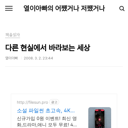
본문 바로가기
열이아빠의 어쨌거나 저쨌거나
책을읽자
다른 현실에서 바라보는 세상
열이아빠
2008. 3. 2. 23:44
http://filesun.pro
광고
소설 파일썬 초고속, 4K
실시간 보기!
신규가입 0원 이벤트! 최신 영
화,드라마,애니 모두 무료! 4K