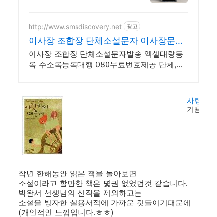
스트리밍
http://www.smsdiscovery.net
광고
이사장 조합장 단체소설문자 이사장문자
발송전문 문자의발견
이사장 조합장 단체소설문자발송 엑셀대량등
록 주소록등록대행 080무료번호제공 단체,대
량 문자 저렴한 가격 다양한 서비스 제공 분할,
예약발송,조합문자
사랑하기
기욤 뮈소
작년 한해동안 읽은 책을 돌아보면
소설이라고 할만한 책은 몇권 없었던것 같습니다.
박완서 선생님의 신작을 제외하고는
소설을 빙자한 실용서적에 가까운 것들이기때문에
(개인적인 느낌입니다.ㅎㅎ)