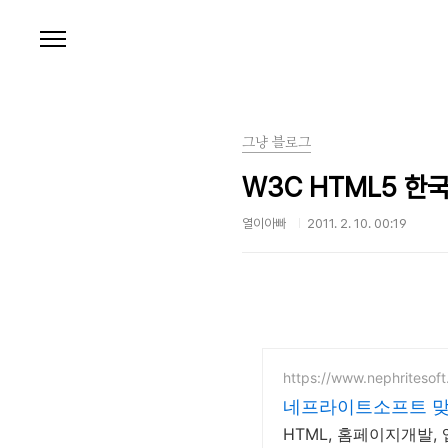
본문 바로가기
그냥 블로그
W3C HTML5 한
열이아빠
2011. 2. 10. 00:19
https://www.nephritesof
네프라이트소프트 
HTML, 홈페이지개발,