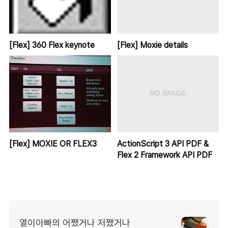
[Flex] 360 Flex keynote
[Flex] Moxie details
[Flex] MOXIE OR FLEX3
ActionScript 3 API PDF &
Flex 2 Framework API PDF
열이아빠의 어쨌거나 저쨌거나