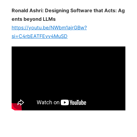
Ronald Ashri: Designing Software that Acts: Ag
ents beyond LLMs
https://youtu.be/NWbm1ajrGBw?
si=C4rbEATFEvv4MuSD