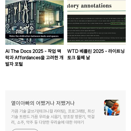
AI The Docs 2025 - 작업 맥
WTD 베를린 2025 - 라이트닝
락과 Affordances을 고려한 개
토크 둘째 날
발자 포털
열이아빠의 어쨌거나 저쨌거나
가끔 기술 글쓰기(테크니컬 라이팅), 프로그래밍, 최신
기술 트렌드 가끔 우리술 시음기, 양조장 방문기, 막걸
리, 소주, 약주 등 다양한 우리술에 대한 이야기