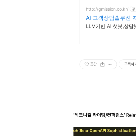
http://gmission.co.kr/
광
AI 고객상담솔루션 
LLM기반 AI 챗봇,상담봇
공감
구독하
'테크니컬 라이팅/컨퍼런스'
Relat