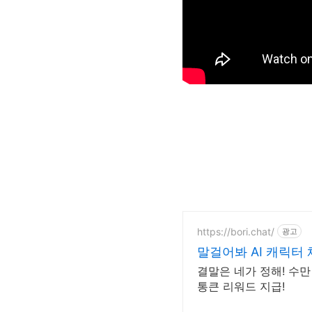
https://bori.chat/
광고
말걸어봐 AI 캐릭터
결말은 네가 정해! 수만
통큰 리워드 지급!