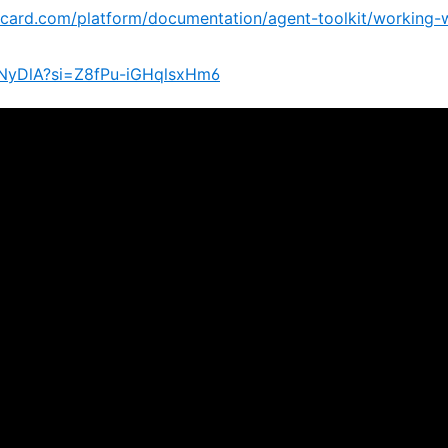
rcard.com/platform/documentation/agent-toolkit/working-w
2mNyDlA?si=Z8fPu-iGHqlsxHm6