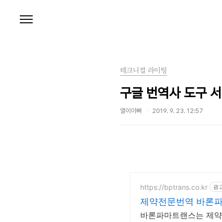
본문 바로가기
테크니컬 라이팅
구글 번역사 도구 서비
열이아빠
2019. 9. 23. 12:57
https://bptrans.co.kr
광
제약전문번역 바론
바론파마트랜스는 제약 