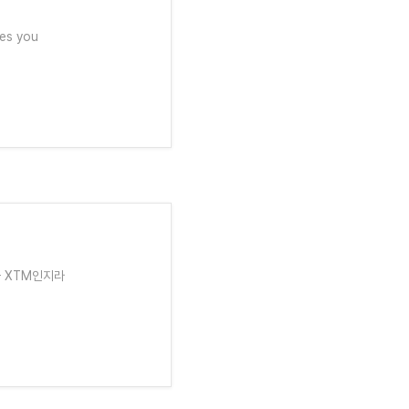
ves you
과 XTM인지라